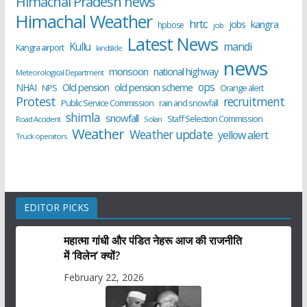
Himachal Pradesh news
Himachal Weather
hrtc
kangra
jobs
hpbose
job
Latest News
Kullu
mandi
Kangra airport
landslide
news
monsoon
national highway
Meteorological Department
ops
old pension scheme
NHAI
Old pension
NPS
Orange alert
Protest
recruitment
Public Service Commission
rain and snowfall
shimla
snowfall
Staff Selection Commission
Road Accident
Solan
Weather
Weather update
yellow alert
Truck operators
EDITOR PICKS
महात्मा गांधी और पंडित नेहरू आज की राजनीति
में ‘विलेन’ क्यों?
February 22, 2026