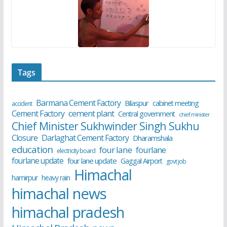
Tags
Barmana Cement Factory
Bilaspur
cabinet meeting
accident
cement plant
Cement Factory
Central government
chief minister
Chief Minister Sukhwinder Singh Sukhu
Closure
Darlaghat Cement Factory
Dharamshala
education
four lane
fourlane
electricity board
fourlane update
four lane update
Gaggal Airport
govt job
Himachal
hamirpur
heavy rain
himachal news
himachal pradesh