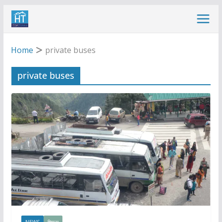
Skip
to
content
Home
private buses
private buses