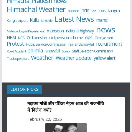
Himachal Pradesh news
Himachal Weather
hrtc
kangra
jobs
hpbose
job
Latest News
Kullu
mandi
Kangra airport
landslide
news
monsoon
national highway
Meteorological Department
ops
old pension scheme
NHAI
Old pension
NPS
Orange alert
Protest
recruitment
Public Service Commission
rain and snowfall
shimla
snowfall
Staff Selection Commission
Road Accident
Solan
Weather
Weather update
yellow alert
Truck operators
EDITOR PICKS
महात्मा गांधी और पंडित नेहरू आज की राजनीति
में ‘विलेन’ क्यों?
February 22, 2026