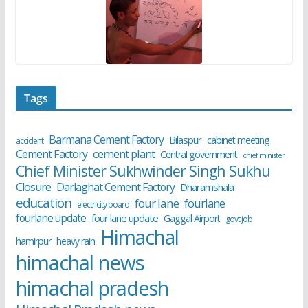
Tags
Barmana Cement Factory
Bilaspur
cabinet meeting
accident
cement plant
Cement Factory
Central government
chief minister
Chief Minister Sukhwinder Singh Sukhu
Closure
Darlaghat Cement Factory
Dharamshala
education
four lane
fourlane
electricity board
fourlane update
four lane update
Gaggal Airport
govt job
Himachal
hamirpur
heavy rain
himachal news
himachal pradesh