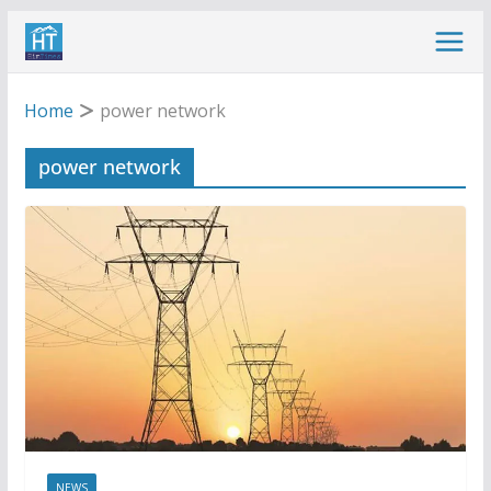
Skip
to
content
Home
power network
power network
NEWS