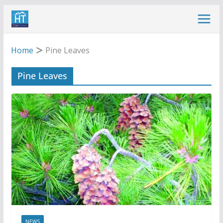
Skip
to
content
Home
Pine Leaves
Pine Leaves
NEWS