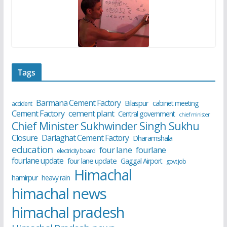
Tags
Barmana Cement Factory
Bilaspur
cabinet meeting
accident
cement plant
Cement Factory
Central government
chief minister
Chief Minister Sukhwinder Singh Sukhu
Closure
Darlaghat Cement Factory
Dharamshala
education
four lane
fourlane
electricity board
fourlane update
four lane update
Gaggal Airport
govt job
Himachal
hamirpur
heavy rain
himachal news
himachal pradesh