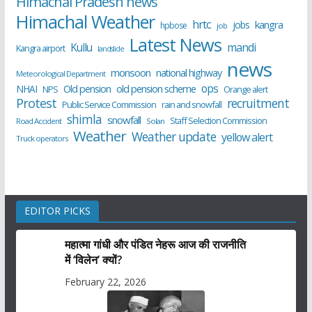
Himachal Pradesh news
Himachal Weather
hrtc
kangra
jobs
hpbose
job
Latest News
Kullu
mandi
Kangra airport
landslide
news
monsoon
national highway
Meteorological Department
ops
old pension scheme
NHAI
Old pension
NPS
Orange alert
Protest
recruitment
Public Service Commission
rain and snowfall
shimla
snowfall
Staff Selection Commission
Road Accident
Solan
Weather
Weather update
yellow alert
Truck operators
EDITOR PICKS
महात्मा गांधी और पंडित नेहरू आज की राजनीति
में ‘विलेन’ क्यों?
February 22, 2026