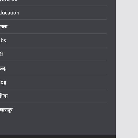
ducation
िमला
obs
डी
ल्लू
log
ँगड़ा
िलासपुर