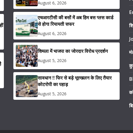
August 6, 2026
E
एचआरटीसी की बसों में अब हिम बस प्लस कार्ड
से होगा रियायती सफर
ीं
श
August 6, 2026
J
शिमला में भाजपा का जोरदार विरोध प्रदर्शन
मं
August 5, 2026
ै
कु
सावधान !! फिर से बड़े भूस्खलन के लिए तैयार
B
कोटरोपी का पहाड़
का
August 5, 2026
ब