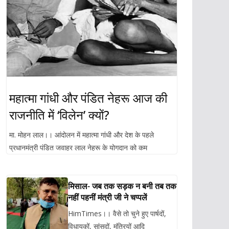
महात्मा गांधी और पंडित नेहरू आज की
राजनीति में ‘विलेन’ क्यों?
मा. मोहन लाल।। आंदोलन में महात्मा गांधी और देश के पहले
प्रधानमंत्री पंडित जवाहर लाल नेहरू के योगदान को कम
मिसाल- जब तक सड़क न बनी तब तक
नहीं पहनीं मंत्री जी ने चप्पलें
HimTimes।। वैसे तो चुने हुए पार्षदों,
विधायकों, सांसदों, मंत्रियों आदि