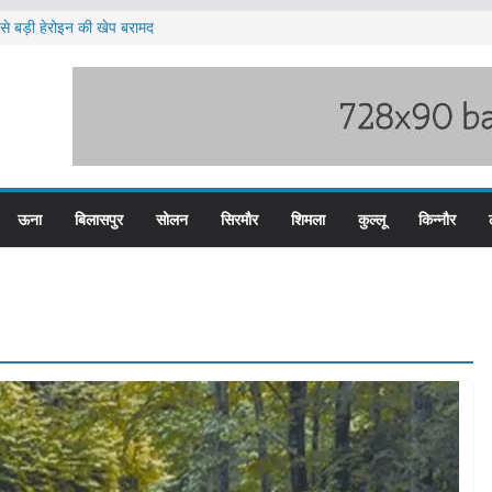
े बड़ी हेरोइन की खेप बरामद
ा पुलिस के तीन कर्मचारी सस्पेंड
ब हिम बस प्लस कार्ड से होगा रियायती सफर
ार विरोध प्रदर्शन
ूस्खलन के लिए तैयार कोटरोपी का पहाड़
ऊना
बिलासपुर
सोलन
सिरमौर
शिमला
कुल्लू
किन्नौर