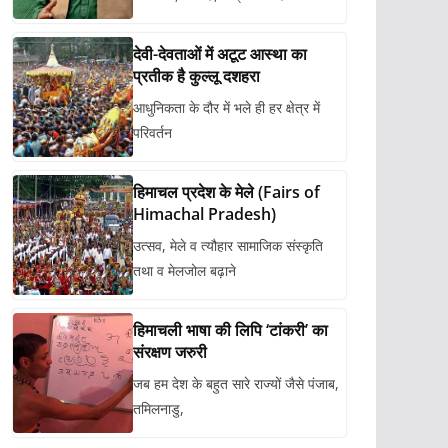
देवी-देवताओं में अटूट आस्था का
प्रतीक है कुल्लू दशहरा
आधुनिकता के दौर में भले ही हर क्षेत्र में
परिवर्तन
हिमाचल प्रदेश के मेले (Fairs of
Himachal Pradesh)
उत्सव, मेले व त्यौहार सामाजिक संस्कृति
तथा व मेलजोल बढ़ाने
हिमाचली भाषा की लिपि ‘टांकरी’ का
संरक्षण जरुरी
जब हम देश के बहुत सारे राज्यों जैसे पंजाब,
तमिलनाडु,