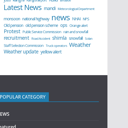
Kangra airport
landslide
Latest News
mandi
Meteorological Department
news
monsoon
national highway
NHAI
NPS
ops
old pension scheme
Old pension
Orange alert
Protest
Public Service Commission
rain and snowfall
recruitment
shimla
snowfall
Road Accident
Solan
Weather
Staff Selection Commission
Truck operators
Weather update
yellow alert
POPULAR CATEGORY
EWS
eatured