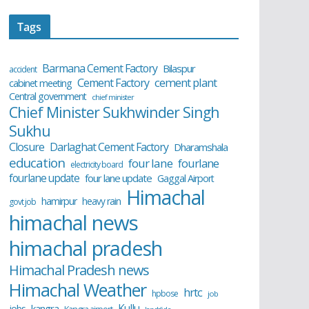
Tags
Barmana Cement Factory
Bilaspur
accident
cement plant
Cement Factory
cabinet meeting
Central government
chief minister
Chief Minister Sukhwinder Singh
Sukhu
Closure
Darlaghat Cement Factory
Dharamshala
education
four lane
fourlane
electricity board
fourlane update
four lane update
Gaggal Airport
Himachal
hamirpur
heavy rain
govt job
himachal news
himachal pradesh
Himachal Pradesh news
Himachal Weather
hrtc
hpbose
job
Kullu
kangra
jobs