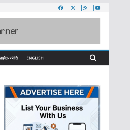
लाहौल-स्पीति
ENGLISH