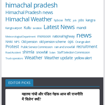
himachal pradesh
Himachal Pradesh news
Himachal Weather
hrtc
kangra
jobs
hpbose
job
Latest News
Kullu
mandi
Kangra airport
landslide
news
monsoon
national highway
Meteorological Department
ops
old pension scheme
NHAI
Old pension
NPS
Orange alert
Protest
recruitment
Public Service Commission
rain and snowfall
shimla
snowfall
Staff Selection Commission
Road Accident
Solan
Weather
Weather update
yellow alert
Truck operators
EDITOR PICKS
महात्मा गांधी और पंडित नेहरू आज की राजनीति
में ‘विलेन’ क्यों?