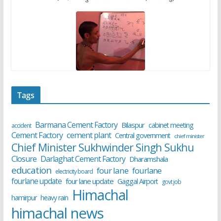
Tags
Barmana Cement Factory
Bilaspur
cabinet meeting
accident
cement plant
Cement Factory
Central government
chief minister
Chief Minister Sukhwinder Singh Sukhu
Closure
Darlaghat Cement Factory
Dharamshala
education
four lane
fourlane
electricity board
fourlane update
four lane update
Gaggal Airport
govt job
Himachal
hamirpur
heavy rain
himachal news