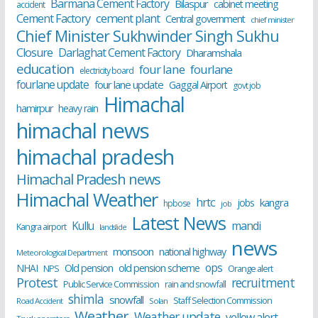
Barmana Cement Factory
Bilaspur
cabinet meeting
accident
cement plant
Cement Factory
Central government
chief minister
Chief Minister Sukhwinder Singh Sukhu
Closure
Darlaghat Cement Factory
Dharamshala
education
four lane
fourlane
electricity board
fourlane update
four lane update
Gaggal Airport
govt job
Himachal
hamirpur
heavy rain
himachal news
himachal pradesh
Himachal Pradesh news
Himachal Weather
hrtc
kangra
jobs
hpbose
job
Latest News
Kullu
mandi
Kangra airport
landslide
news
monsoon
national highway
Meteorological Department
ops
old pension scheme
NHAI
Old pension
NPS
Orange alert
Protest
recruitment
Public Service Commission
rain and snowfall
shimla
snowfall
Staff Selection Commission
Road Accident
Solan
Weather
Weather update
yellow alert