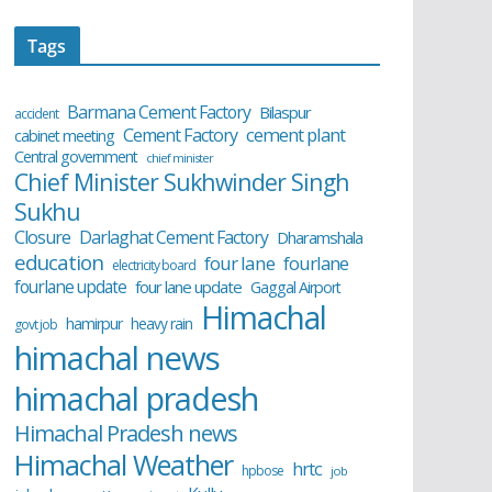
Tags
Barmana Cement Factory
Bilaspur
accident
cement plant
Cement Factory
cabinet meeting
Central government
chief minister
Chief Minister Sukhwinder Singh
Sukhu
Closure
Darlaghat Cement Factory
Dharamshala
education
four lane
fourlane
electricity board
fourlane update
four lane update
Gaggal Airport
Himachal
hamirpur
heavy rain
govt job
himachal news
himachal pradesh
Himachal Pradesh news
Himachal Weather
hrtc
hpbose
job