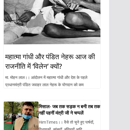
महात्मा गांधी और पंडित नेहरू आज की
राजनीति में ‘विलेन’ क्यों?
मा. मोहन लाल।। आंदोलन में महात्मा गांधी और देश के पहले
प्रधानमंत्री पंडित जवाहर लाल नेहरू के योगदान को कम
मिसाल- जब तक सड़क न बनी तब तक
नहीं पहनीं मंत्री जी ने चप्पलें
HimTimes।। वैसे तो चुने हुए पार्षदों,
विधायकों, सांसदों, मंत्रियों आदि