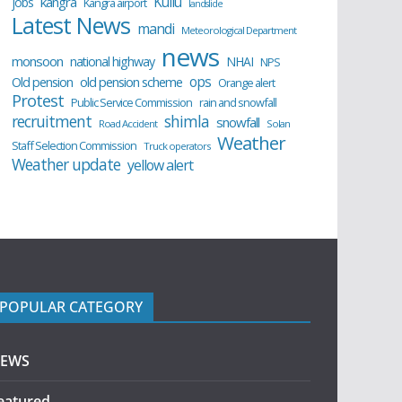
Kullu
kangra
jobs
Kangra airport
landslide
Latest News
mandi
Meteorological Department
news
monsoon
national highway
NHAI
NPS
ops
old pension scheme
Old pension
Orange alert
Protest
Public Service Commission
rain and snowfall
recruitment
shimla
snowfall
Road Accident
Solan
Weather
Staff Selection Commission
Truck operators
Weather update
yellow alert
POPULAR CATEGORY
EWS
eatured