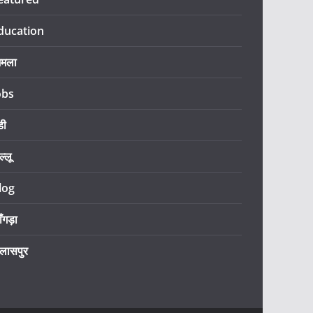
ducation
िमला
obs
डी
ल्लू
log
ँगड़ा
िलासपुर