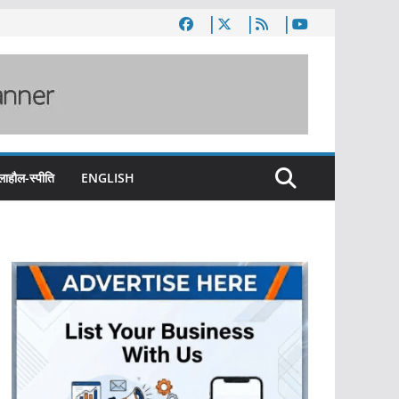
लाहौल-स्पीति
ENGLISH