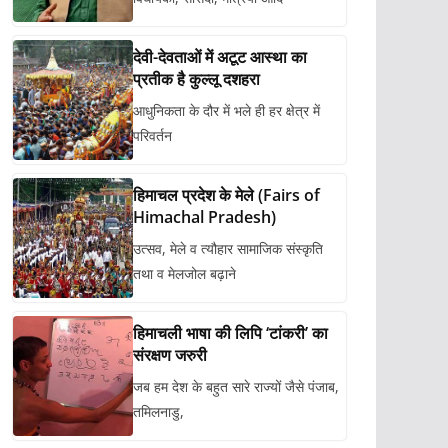
देवी-देवताओं में अटूट आस्था का
प्रतीक है कुल्लू दशहरा
आधुनिकता के दौर में भले ही हर क्षेत्र में
परिवर्तन
हिमाचल प्रदेश के मेले (Fairs of
Himachal Pradesh)
उत्सव, मेले व त्यौहार सामाजिक संस्कृति
तथा व मेलजोल बढ़ाने
हिमाचली भाषा की लिपि ‘टांकरी’ का
संरक्षण जरुरी
जब हम देश के बहुत सारे राज्यों जैसे पंजाब,
तमिलनाडु,