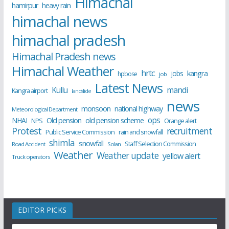
Himachal
hamirpur
heavy rain
himachal news
himachal pradesh
Himachal Pradesh news
Himachal Weather
hrtc
kangra
jobs
hpbose
job
Latest News
Kullu
mandi
Kangra airport
landslide
news
monsoon
national highway
Meteorological Department
ops
old pension scheme
NHAI
Old pension
NPS
Orange alert
Protest
recruitment
Public Service Commission
rain and snowfall
shimla
snowfall
Staff Selection Commission
Road Accident
Solan
Weather
Weather update
yellow alert
Truck operators
EDITOR PICKS