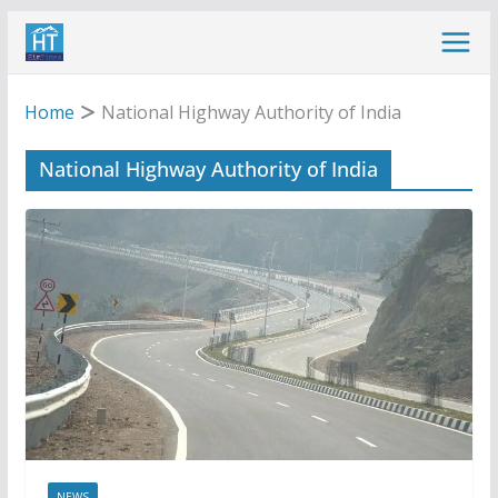
Skip
to
content
Home
National Highway Authority of India
National Highway Authority of India
NEWS