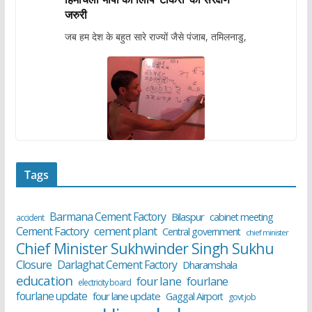
जरुरी
जब हम देश के बहुत सारे राज्यों जैसे पंजाब, तमिलनाडु,
Tags
Barmana Cement Factory
Bilaspur
cabinet meeting
accident
cement plant
Cement Factory
Central government
chief minister
Chief Minister Sukhwinder Singh Sukhu
Closure
Darlaghat Cement Factory
Dharamshala
education
four lane
fourlane
electricity board
fourlane update
four lane update
Gaggal Airport
govt job