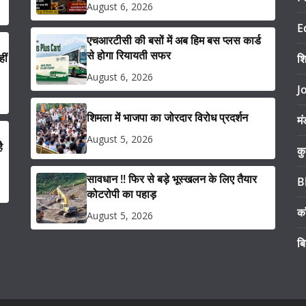
August 6, 2026
E
एचआरटीसी की बसों में अब हिम बस प्लस कार्ड
से होगा रियायती सफर
ीं
श
August 6, 2026
J
शिमला में भाजपा का जोरदार विरोध प्रदर्शन
मं
August 5, 2026
ै
कु
सावधान !! फिर से बड़े भूस्खलन के लिए तैयार
B
कोटरोपी का पहाड़
का
August 5, 2026
ब