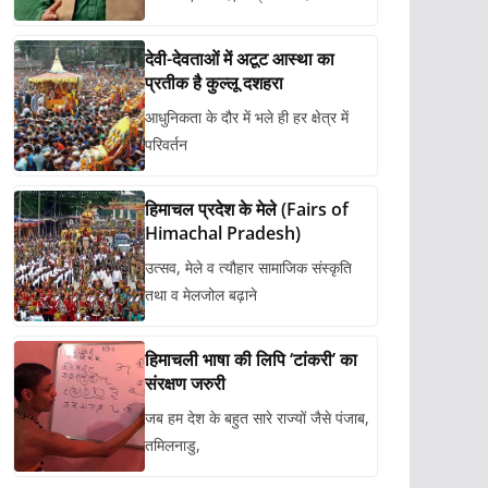
देवी-देवताओं में अटूट आस्था का
प्रतीक है कुल्लू दशहरा
आधुनिकता के दौर में भले ही हर क्षेत्र में
परिवर्तन
हिमाचल प्रदेश के मेले (Fairs of
Himachal Pradesh)
उत्सव, मेले व त्यौहार सामाजिक संस्कृति
तथा व मेलजोल बढ़ाने
हिमाचली भाषा की लिपि ‘टांकरी’ का
संरक्षण जरुरी
जब हम देश के बहुत सारे राज्यों जैसे पंजाब,
तमिलनाडु,