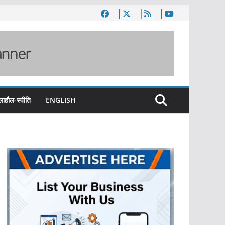
लाहौल-स्पीति
ENGLISH