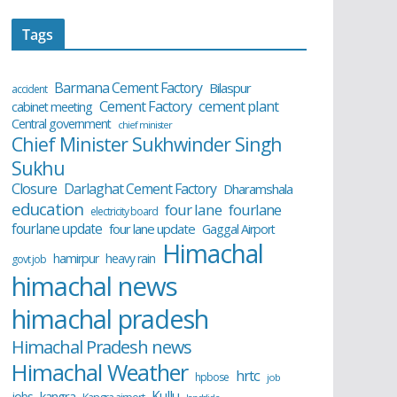
Tags
Barmana Cement Factory
Bilaspur
accident
cement plant
Cement Factory
cabinet meeting
Central government
chief minister
Chief Minister Sukhwinder Singh
Sukhu
Closure
Darlaghat Cement Factory
Dharamshala
education
four lane
fourlane
electricity board
fourlane update
four lane update
Gaggal Airport
Himachal
hamirpur
heavy rain
govt job
himachal news
himachal pradesh
Himachal Pradesh news
Himachal Weather
hrtc
hpbose
job
Kullu
kangra
jobs