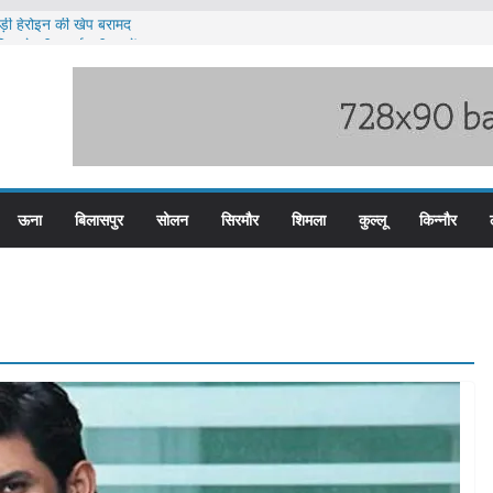
़ी हेरोइन की खेप बरामद
लिस के तीन कर्मचारी सस्पेंड
म बस प्लस कार्ड से होगा रियायती सफर
िरोध प्रदर्शन
लन के लिए तैयार कोटरोपी का पहाड़
ऊना
बिलासपुर
सोलन
सिरमौर
शिमला
कुल्लू
किन्नौर