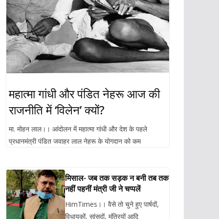
महात्मा गांधी और पंडित नेहरू आज की
राजनीति में ‘विलेन’ क्यों?
मा. मोहन लाल।। आंदोलन में महात्मा गांधी और देश के पहले
प्रधानमंत्री पंडित जवाहर लाल नेहरू के योगदान को कम
मिसाल- जब तक सड़क न बनी तब तक
नहीं पहनीं मंत्री जी ने चप्पलें
HimTimes।। वैसे तो चुने हुए पार्षदों,
विधायकों, सांसदों, मंत्रियों आदि