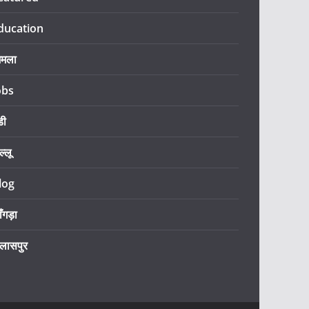
ducation
िमला
obs
डी
ल्लू
log
ँगड़ा
िलासपुर