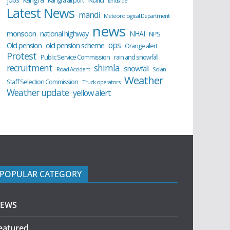
Kangra airport
landslide
Latest News
mandi
Meteorological Department
news
monsoon
national highway
NHAI
NPS
ops
old pension scheme
Old pension
Orange alert
Protest
Public Service Commission
rain and snowfall
recruitment
shimla
snowfall
Road Accident
Solan
Weather
Staff Selection Commission
Truck operators
Weather update
yellow alert
POPULAR CATEGORY
EWS
eatured