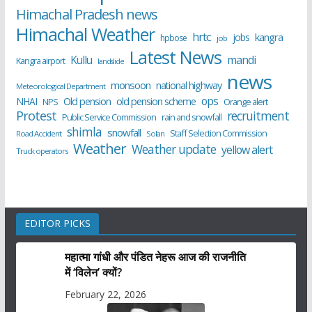
Himachal Pradesh news
Himachal Weather
hrtc
kangra
jobs
hpbose
job
Latest News
Kullu
mandi
Kangra airport
landslide
news
monsoon
national highway
Meteorological Department
ops
old pension scheme
NHAI
Old pension
NPS
Orange alert
Protest
recruitment
Public Service Commission
rain and snowfall
shimla
snowfall
Staff Selection Commission
Road Accident
Solan
Weather
Weather update
yellow alert
Truck operators
EDITOR PICKS
महात्मा गांधी और पंडित नेहरू आज की राजनीति
में ‘विलेन’ क्यों?
February 22, 2026