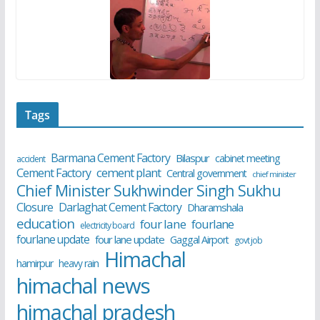
Tags
Barmana Cement Factory
Bilaspur
cabinet meeting
accident
cement plant
Cement Factory
Central government
chief minister
Chief Minister Sukhwinder Singh Sukhu
Closure
Darlaghat Cement Factory
Dharamshala
education
four lane
fourlane
electricity board
fourlane update
four lane update
Gaggal Airport
govt job
Himachal
hamirpur
heavy rain
himachal news
himachal pradesh