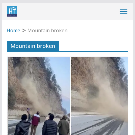
Skip
to
content
Home
Mountain broken
Mountain broken