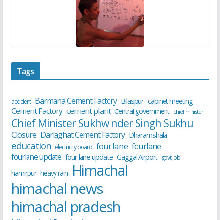
Tags
Barmana Cement Factory
Bilaspur
cabinet meeting
accident
cement plant
Cement Factory
Central government
chief minister
Chief Minister Sukhwinder Singh Sukhu
Closure
Darlaghat Cement Factory
Dharamshala
education
four lane
fourlane
electricity board
fourlane update
four lane update
Gaggal Airport
govt job
Himachal
hamirpur
heavy rain
himachal news
himachal pradesh