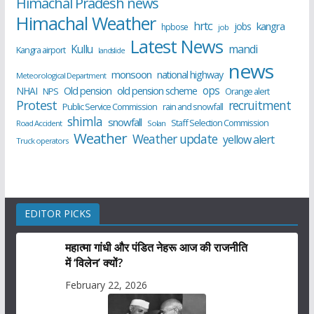
Himachal Pradesh news
Himachal Weather
hrtc
kangra
jobs
hpbose
job
Latest News
Kullu
mandi
Kangra airport
landslide
news
monsoon
national highway
Meteorological Department
ops
old pension scheme
NHAI
Old pension
NPS
Orange alert
Protest
recruitment
Public Service Commission
rain and snowfall
shimla
snowfall
Staff Selection Commission
Road Accident
Solan
Weather
Weather update
yellow alert
Truck operators
EDITOR PICKS
महात्मा गांधी और पंडित नेहरू आज की राजनीति
में ‘विलेन’ क्यों?
February 22, 2026