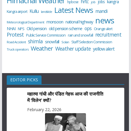
Himachal Weather
hrtc
kangra
jobs
hpbose
job
Latest News
Kullu
mandi
Kangra airport
landslide
news
monsoon
national highway
Meteorological Department
ops
old pension scheme
NHAI
Old pension
NPS
Orange alert
Protest
recruitment
Public Service Commission
rain and snowfall
shimla
snowfall
Staff Selection Commission
Road Accident
Solan
Weather
Weather update
yellow alert
Truck operators
EDITOR PICKS
महात्मा गांधी और पंडित नेहरू आज की राजनीति
में ‘विलेन’ क्यों?
February 22, 2026