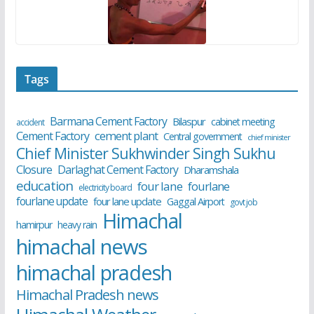
Tags
Barmana Cement Factory
Bilaspur
cabinet meeting
accident
cement plant
Cement Factory
Central government
chief minister
Chief Minister Sukhwinder Singh Sukhu
Closure
Darlaghat Cement Factory
Dharamshala
education
four lane
fourlane
electricity board
fourlane update
four lane update
Gaggal Airport
govt job
Himachal
hamirpur
heavy rain
himachal news
himachal pradesh
Himachal Pradesh news