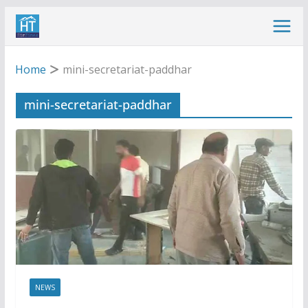
Skip
to
content
Home
mini-secretariat-paddhar
mini-secretariat-paddhar
NEWS