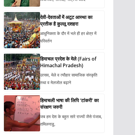
देवी-देवताओं में अटूट आस्था का
प्रतीक है कुल्लू दशहरा
आधुनिकता के दौर में भले ही हर क्षेत्र में
परिवर्तन
हिमाचल प्रदेश के मेले (Fairs of
Himachal Pradesh)
उत्सव, मेले व त्यौहार सामाजिक संस्कृति
तथा व मेलजोल बढ़ाने
हिमाचली भाषा की लिपि ‘टांकरी’ का
संरक्षण जरुरी
जब हम देश के बहुत सारे राज्यों जैसे पंजाब,
तमिलनाडु,