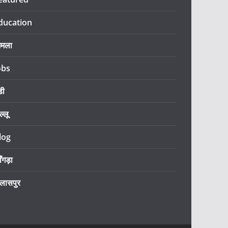
ducation
िमला
obs
डी
ल्लू
log
ँगड़ा
िलासपुर