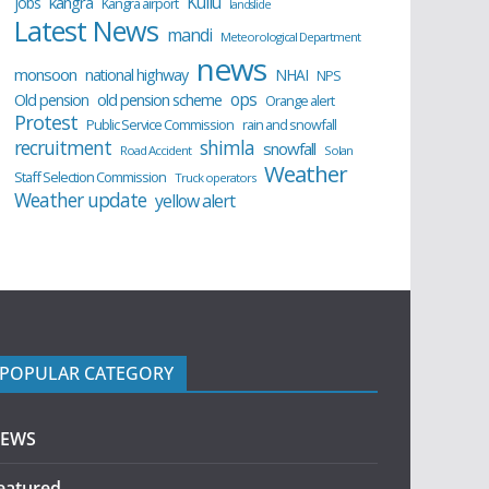
Kullu
kangra
jobs
Kangra airport
landslide
Latest News
mandi
Meteorological Department
news
monsoon
national highway
NHAI
NPS
ops
old pension scheme
Old pension
Orange alert
Protest
Public Service Commission
rain and snowfall
recruitment
shimla
snowfall
Road Accident
Solan
Weather
Staff Selection Commission
Truck operators
Weather update
yellow alert
POPULAR CATEGORY
EWS
eatured