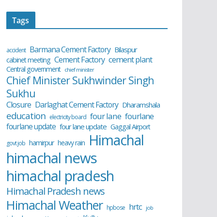
Tags
Barmana Cement Factory
Bilaspur
accident
cement plant
Cement Factory
cabinet meeting
Central government
chief minister
Chief Minister Sukhwinder Singh
Sukhu
Closure
Darlaghat Cement Factory
Dharamshala
education
four lane
fourlane
electricity board
fourlane update
four lane update
Gaggal Airport
Himachal
hamirpur
heavy rain
govt job
himachal news
himachal pradesh
Himachal Pradesh news
Himachal Weather
hrtc
hpbose
job