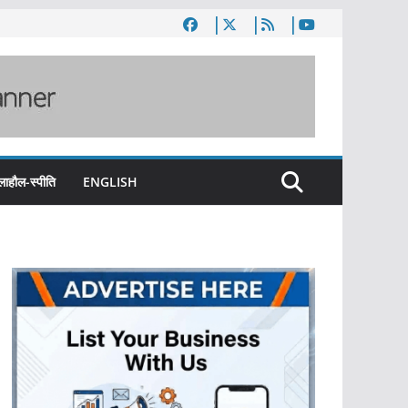
लाहौल-स्पीति
ENGLISH