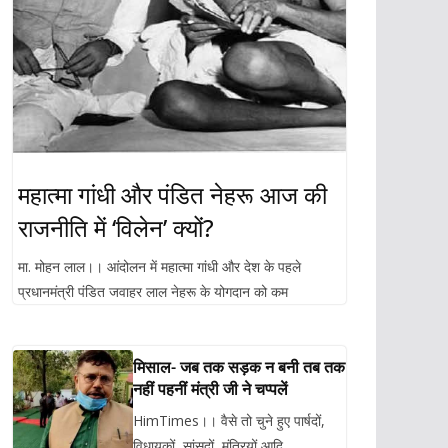
महात्मा गांधी और पंडित नेहरू आज की
राजनीति में ‘विलेन’ क्यों?
मा. मोहन लाल।। आंदोलन में महात्मा गांधी और देश के पहले
प्रधानमंत्री पंडित जवाहर लाल नेहरू के योगदान को कम
मिसाल- जब तक सड़क न बनी तब तक
नहीं पहनीं मंत्री जी ने चप्पलें
HimTimes।। वैसे तो चुने हुए पार्षदों,
विधायकों, सांसदों, मंत्रियों आदि