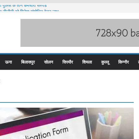
 पुलिस के तीन कर्मचारी सस्पेंड
त टीजीटी को मिलेगा संशोधित वेतन लाभ
ज्य स्तरीय स्वतंत्रता दिवस समारोह
 पदों के लिए आवेदन आमंत्रित
 भारी बारिश का अलर्ट ज़ारी
ऊना
बिलासपुर
सोलन
सिरमौर
शिमला
कुल्लू
किन्नौर
t