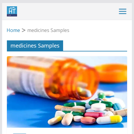
Skip
to
content
Home
medicines Samples
medicines Samples