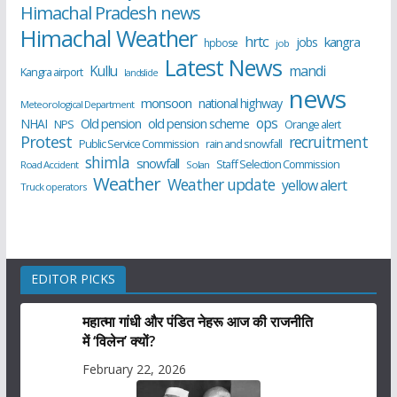
Himachal Pradesh news
Himachal Weather
hrtc
kangra
jobs
hpbose
job
Latest News
Kullu
mandi
Kangra airport
landslide
news
monsoon
national highway
Meteorological Department
ops
old pension scheme
NHAI
Old pension
NPS
Orange alert
Protest
recruitment
Public Service Commission
rain and snowfall
shimla
snowfall
Staff Selection Commission
Road Accident
Solan
Weather
Weather update
yellow alert
Truck operators
EDITOR PICKS
महात्मा गांधी और पंडित नेहरू आज की राजनीति
में ‘विलेन’ क्यों?
February 22, 2026