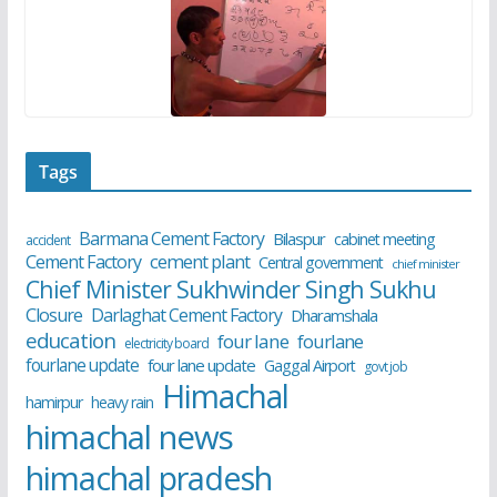
Tags
Barmana Cement Factory
Bilaspur
cabinet meeting
accident
cement plant
Cement Factory
Central government
chief minister
Chief Minister Sukhwinder Singh Sukhu
Closure
Darlaghat Cement Factory
Dharamshala
education
four lane
fourlane
electricity board
fourlane update
four lane update
Gaggal Airport
govt job
Himachal
hamirpur
heavy rain
himachal news
himachal pradesh