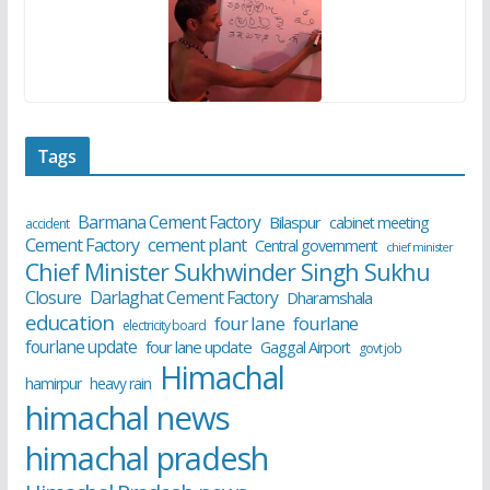
Tags
Barmana Cement Factory
Bilaspur
cabinet meeting
accident
cement plant
Cement Factory
Central government
chief minister
Chief Minister Sukhwinder Singh Sukhu
Closure
Darlaghat Cement Factory
Dharamshala
education
four lane
fourlane
electricity board
fourlane update
four lane update
Gaggal Airport
govt job
Himachal
hamirpur
heavy rain
himachal news
himachal pradesh