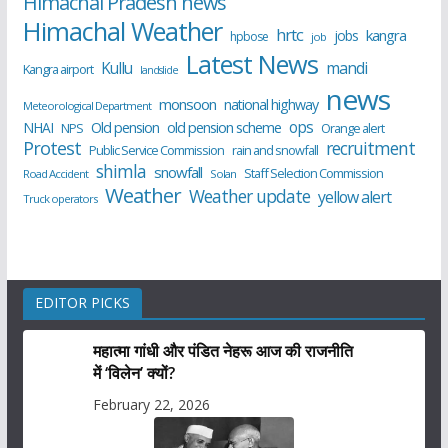
Himachal Pradesh news
Himachal Weather
hrtc
kangra
jobs
hpbose
job
Latest News
Kullu
mandi
Kangra airport
landslide
news
monsoon
national highway
Meteorological Department
ops
old pension scheme
NHAI
Old pension
NPS
Orange alert
Protest
recruitment
Public Service Commission
rain and snowfall
shimla
snowfall
Staff Selection Commission
Road Accident
Solan
Weather
Weather update
yellow alert
Truck operators
EDITOR PICKS
महात्मा गांधी और पंडित नेहरू आज की राजनीति
में ‘विलेन’ क्यों?
February 22, 2026