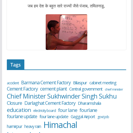
जब हम देश के बहुत सारे राज्यों जैसे पंजाब, तमिलनाडु,
Tags
Barmana Cement Factory
Bilaspur
cabinet meeting
accident
cement plant
Cement Factory
Central government
chief minister
Chief Minister Sukhwinder Singh Sukhu
Closure
Darlaghat Cement Factory
Dharamshala
education
four lane
fourlane
electricity board
fourlane update
four lane update
Gaggal Airport
govt job
Himachal
hamirpur
heavy rain