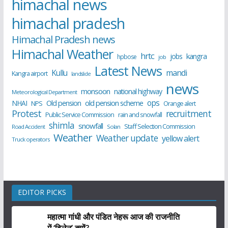
himachal news
himachal pradesh
Himachal Pradesh news
Himachal Weather
hrtc
kangra
jobs
hpbose
job
Latest News
Kullu
mandi
Kangra airport
landslide
news
monsoon
national highway
Meteorological Department
ops
old pension scheme
NHAI
Old pension
NPS
Orange alert
Protest
recruitment
Public Service Commission
rain and snowfall
shimla
snowfall
Staff Selection Commission
Road Accident
Solan
Weather
Weather update
yellow alert
Truck operators
EDITOR PICKS
महात्मा गांधी और पंडित नेहरू आज की राजनीति