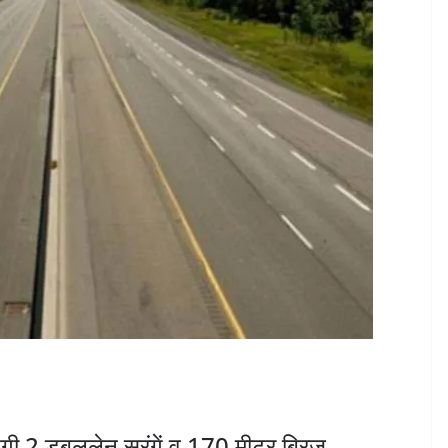
ेंगी 2 डबललेन सुरंगें व 170 मीटर ब्रिज