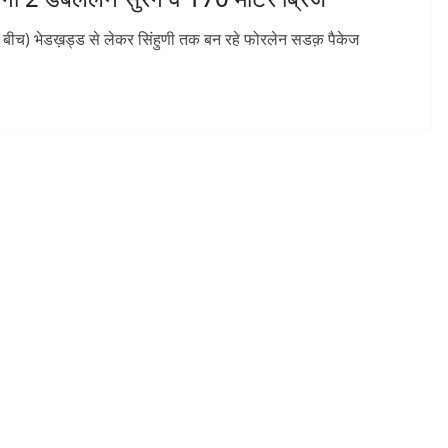
र के बीच) भेडख़ड्ड से लेकर सिंहुणी तक बन रहे फोरलेन सडक़ पैकेज