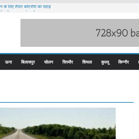
लन के लिए तैयार कोटरोपी का पहाड़
ी बारिश का अलर्ट ज़ारी
लिस के तीन कर्मचारी सस्पेंड
म बस प्लस कार्ड से होगा रियायती सफर
िरोध प्रदर्शन
ऊना
बिलासपुर
सोलन
सिरमौर
शिमला
कुल्लू
किन्नौर