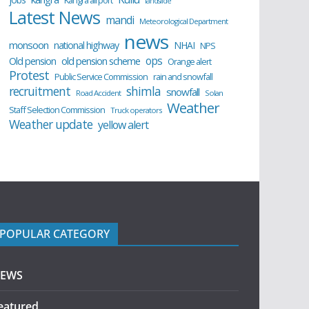
Kangra airport
landslide
Latest News
mandi
Meteorological Department
news
monsoon
national highway
NHAI
NPS
ops
old pension scheme
Old pension
Orange alert
Protest
Public Service Commission
rain and snowfall
recruitment
shimla
snowfall
Road Accident
Solan
Weather
Staff Selection Commission
Truck operators
Weather update
yellow alert
POPULAR CATEGORY
EWS
eatured