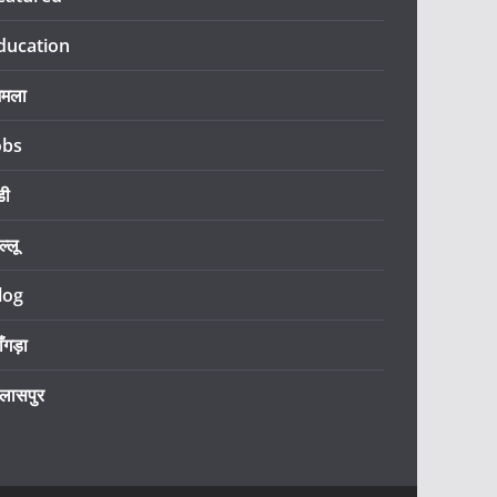
ducation
िमला
obs
डी
ल्लू
log
ँगड़ा
िलासपुर