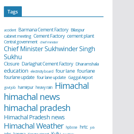
Tags
Barmana Cement Factory
Bilaspur
accident
cement plant
Cement Factory
cabinet meeting
Central government
chief minister
Chief Minister Sukhwinder Singh
Sukhu
Closure
Darlaghat Cement Factory
Dharamshala
education
four lane
fourlane
electricity board
fourlane update
four lane update
Gaggal Airport
Himachal
hamirpur
heavy rain
govt job
himachal news
himachal pradesh
Himachal Pradesh news
Himachal Weather
hrtc
hpbose
job
Kullu
kangra
jobs