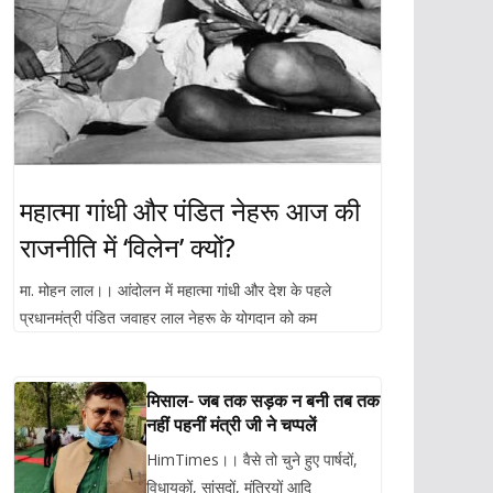
महात्मा गांधी और पंडित नेहरू आज की
राजनीति में ‘विलेन’ क्यों?
मा. मोहन लाल।। आंदोलन में महात्मा गांधी और देश के पहले
प्रधानमंत्री पंडित जवाहर लाल नेहरू के योगदान को कम
मिसाल- जब तक सड़क न बनी तब तक
नहीं पहनीं मंत्री जी ने चप्पलें
HimTimes।। वैसे तो चुने हुए पार्षदों,
विधायकों, सांसदों, मंत्रियों आदि