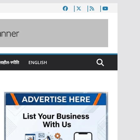
लाहौल-स्पीति
ENGLISH