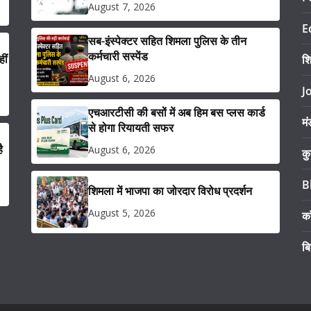
August 7, 2026
E
सब-इंस्पेक्टर सहित शिमला पुलिस के तीन
कर्मचारी सस्पेंड
ीं
श
August 6, 2026
J
एचआरटीसी की बसों में अब हिम बस प्लस कार्ड
मं
से होगा रियायती सफर
ै
August 6, 2026
कु
B
शिमला में भाजपा का जोरदार विरोध प्रदर्शन
August 5, 2026
का
ब