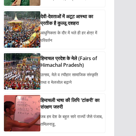
देवी-देवताओं में अटूट आस्था का
प्रतीक है कुल्लू दशहरा
आधुनिकता के दौर में भले ही हर क्षेत्र में
परिवर्तन
हिमाचल प्रदेश के मेले (Fairs of
Himachal Pradesh)
उत्सव, मेले व त्यौहार सामाजिक संस्कृति
तथा व मेलजोल बढ़ाने
हिमाचली भाषा की लिपि ‘टांकरी’ का
संरक्षण जरुरी
जब हम देश के बहुत सारे राज्यों जैसे पंजाब,
तमिलनाडु,