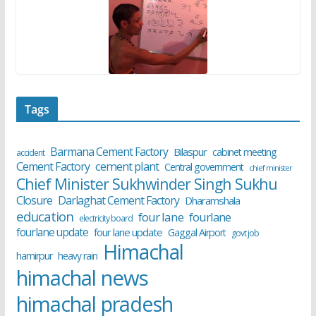
Tags
Barmana Cement Factory
Bilaspur
cabinet meeting
accident
cement plant
Cement Factory
Central government
chief minister
Chief Minister Sukhwinder Singh Sukhu
Closure
Darlaghat Cement Factory
Dharamshala
education
four lane
fourlane
electricity board
fourlane update
four lane update
Gaggal Airport
govt job
Himachal
hamirpur
heavy rain
himachal news
himachal pradesh