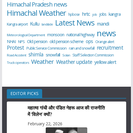
Himachal Pradesh news
Himachal Weather
hrtc
kangra
jobs
hpbose
job
Latest News
Kullu
mandi
Kangra airport
landslide
news
monsoon
national highway
Meteorological Department
ops
old pension scheme
NHAI
Old pension
NPS
Orange alert
Protest
recruitment
Public Service Commission
rain and snowfall
shimla
snowfall
Staff Selection Commission
Road Accident
Solan
Weather
Weather update
yellow alert
Truck operators
EDITOR PICKS
महात्मा गांधी और पंडित नेहरू आज की राजनीति
में ‘विलेन’ क्यों?
February 22, 2026