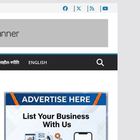
लाहौल-स्पीति
ENGLISH