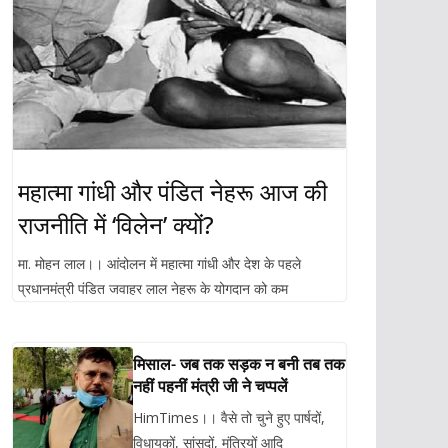
महात्मा गांधी और पंडित नेहरू आज की
राजनीति में ‘विलेन’ क्यों?
मा. मोहन लाल।। आंदोलन में महात्मा गांधी और देश के पहले
प्रधानमंत्री पंडित जवाहर लाल नेहरू के योगदान को कम
मिसाल- जब तक सड़क न बनी तब तक
नहीं पहनीं मंत्री जी ने चप्पलें
HimTimes।। वैसे तो चुने हुए पार्षदों,
विधायकों, सांसदों, मंत्रियों आदि