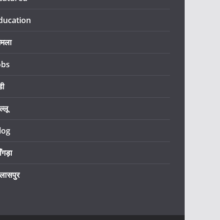
ducation
िमला
obs
डी
ल्लू
log
ँगड़ा
िलासपुर