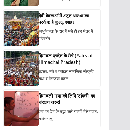
देवी-देवताओं में अटूट आस्था का
प्रतीक है कुल्लू दशहरा
आधुनिकता के दौर में भले ही हर क्षेत्र में
परिवर्तन
हिमाचल प्रदेश के मेले (Fairs of
Himachal Pradesh)
उत्सव, मेले व त्यौहार सामाजिक संस्कृति
तथा व मेलजोल बढ़ाने
हिमाचली भाषा की लिपि ‘टांकरी’ का
संरक्षण जरुरी
जब हम देश के बहुत सारे राज्यों जैसे पंजाब,
तमिलनाडु,