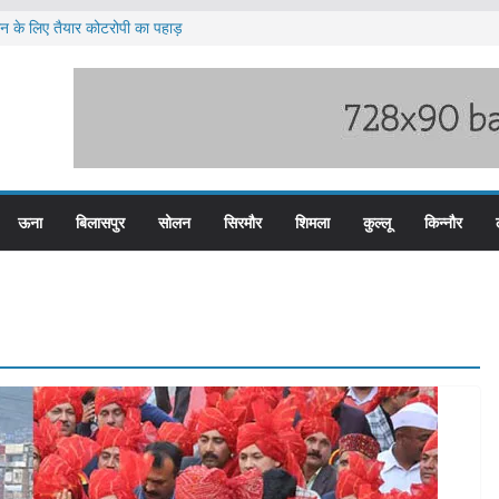
लन के लिए तैयार कोटरोपी का पहाड़
ी बारिश का अलर्ट ज़ारी
लिस के तीन कर्मचारी सस्पेंड
म बस प्लस कार्ड से होगा रियायती सफर
िरोध प्रदर्शन
ऊना
बिलासपुर
सोलन
सिरमौर
शिमला
कुल्लू
किन्नौर