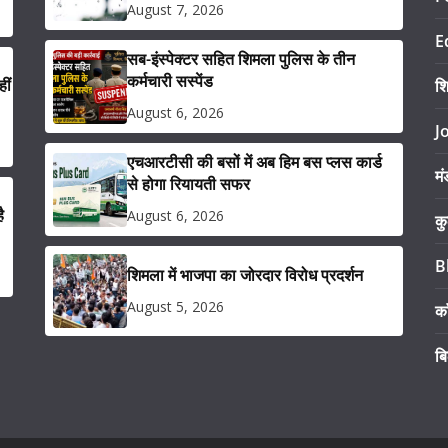
August 7, 2026
E
सब-इंस्पेक्टर सहित शिमला पुलिस के तीन
कर्मचारी सस्पेंड
ीं
श
August 6, 2026
J
एचआरटीसी की बसों में अब हिम बस प्लस कार्ड
मं
से होगा रियायती सफर
ै
August 6, 2026
कु
B
शिमला में भाजपा का जोरदार विरोध प्रदर्शन
August 5, 2026
का
ब