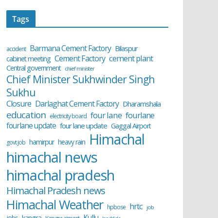
Tags
Barmana Cement Factory
Bilaspur
accident
cement plant
Cement Factory
cabinet meeting
Central government
chief minister
Chief Minister Sukhwinder Singh
Sukhu
Closure
Darlaghat Cement Factory
Dharamshala
education
four lane
fourlane
electricity board
fourlane update
four lane update
Gaggal Airport
Himachal
hamirpur
heavy rain
govt job
himachal news
himachal pradesh
Himachal Pradesh news
Himachal Weather
hrtc
hpbose
job
Kullu
kangra
jobs