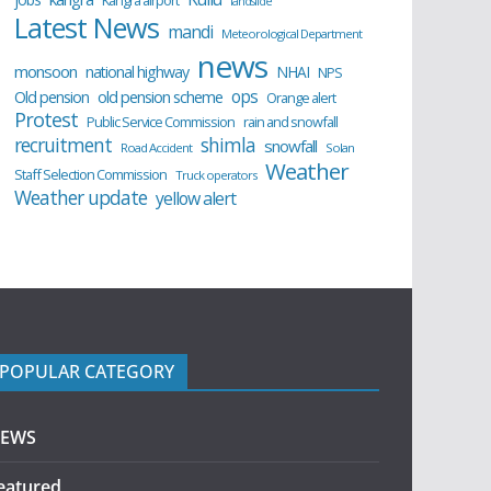
Kangra airport
landslide
Latest News
mandi
Meteorological Department
news
monsoon
national highway
NHAI
NPS
ops
old pension scheme
Old pension
Orange alert
Protest
Public Service Commission
rain and snowfall
recruitment
shimla
snowfall
Road Accident
Solan
Weather
Staff Selection Commission
Truck operators
Weather update
yellow alert
POPULAR CATEGORY
EWS
eatured