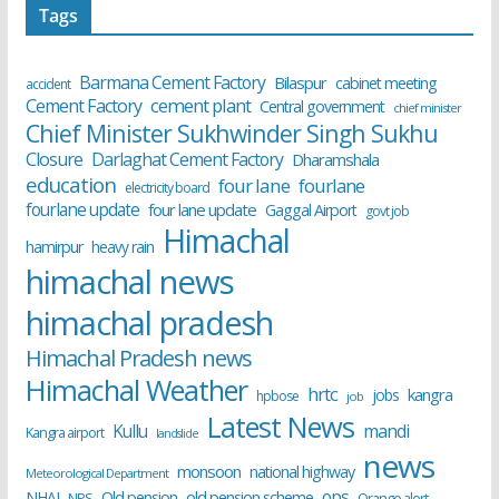
Tags
Barmana Cement Factory
Bilaspur
cabinet meeting
accident
cement plant
Cement Factory
Central government
chief minister
Chief Minister Sukhwinder Singh Sukhu
Closure
Darlaghat Cement Factory
Dharamshala
education
four lane
fourlane
electricity board
fourlane update
four lane update
Gaggal Airport
govt job
Himachal
hamirpur
heavy rain
himachal news
himachal pradesh
Himachal Pradesh news
Himachal Weather
hrtc
kangra
jobs
hpbose
job
Latest News
Kullu
mandi
Kangra airport
landslide
news
monsoon
national highway
Meteorological Department
ops
old pension scheme
NHAI
Old pension
NPS
Orange alert