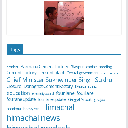
Tags
Barmana Cement Factory
Bilaspur
cabinet meeting
accident
cement plant
Cement Factory
Central government
chief minister
Chief Minister Sukhwinder Singh Sukhu
Closure
Darlaghat Cement Factory
Dharamshala
education
four lane
fourlane
electricity board
fourlane update
four lane update
Gaggal Airport
govt job
Himachal
hamirpur
heavy rain
himachal news