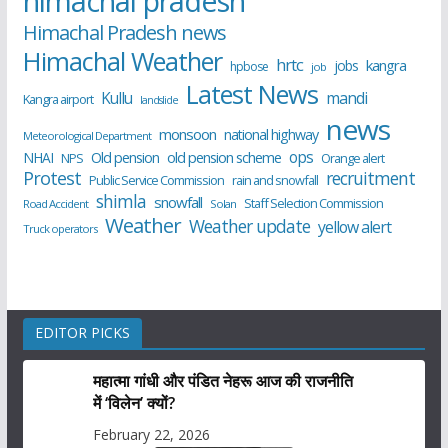
himachal pradesh
Himachal Pradesh news
Himachal Weather
hrtc
kangra
jobs
hpbose
job
Latest News
Kullu
mandi
Kangra airport
landslide
news
monsoon
national highway
Meteorological Department
ops
old pension scheme
NHAI
Old pension
NPS
Orange alert
Protest
recruitment
Public Service Commission
rain and snowfall
shimla
snowfall
Staff Selection Commission
Road Accident
Solan
Weather
Weather update
yellow alert
Truck operators
EDITOR PICKS
महात्मा गांधी और पंडित नेहरू आज की राजनीति
में ‘विलेन’ क्यों?
February 22, 2026