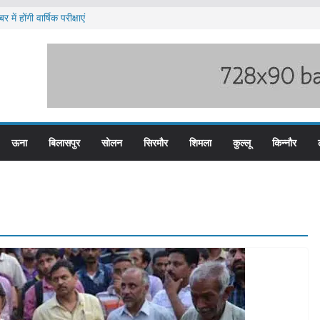
में होंगी वार्षिक परीक्षाएं
ब हिम बस प्लस कार्ड से होगा रियायती सफर
ार विरोध प्रदर्शन
ूस्खलन के लिए तैयार कोटरोपी का पहाड़
े बड़ी हेरोइन की खेप बरामद
ऊना
बिलासपुर
सोलन
सिरमौर
शिमला
कुल्लू
किन्नौर