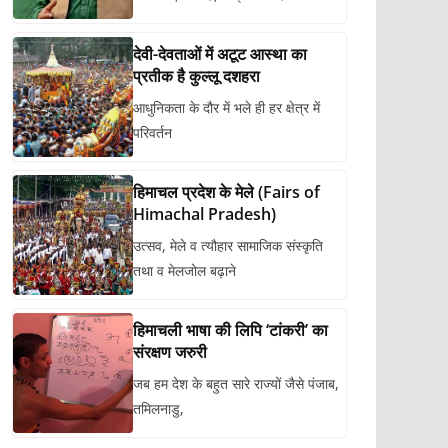
देवी-देवताओं में अटूट आस्था का
प्रतीक है कुल्लू दशहरा
आधुनिकता के दौर में भले ही हर क्षेत्र में
परिवर्तन
हिमाचल प्रदेश के मेले (Fairs of
Himachal Pradesh)
उत्सव, मेले व त्यौहार सामाजिक संस्कृति
तथा व मेलजोल बढ़ाने
हिमाचली भाषा की लिपि ‘टांकरी’ का
संरक्षण जरुरी
जब हम देश के बहुत सारे राज्यों जैसे पंजाब,
तमिलनाडु,