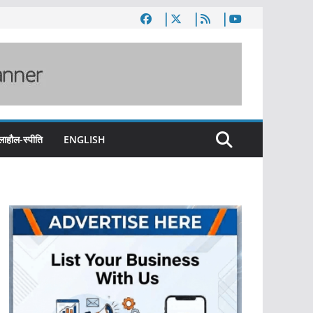
लाहौल-स्पीति
ENGLISH