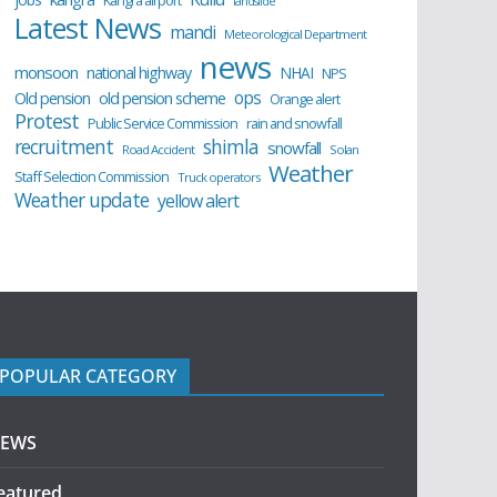
Kangra airport
landslide
Latest News
mandi
Meteorological Department
news
monsoon
national highway
NHAI
NPS
ops
old pension scheme
Old pension
Orange alert
Protest
Public Service Commission
rain and snowfall
recruitment
shimla
snowfall
Road Accident
Solan
Weather
Staff Selection Commission
Truck operators
Weather update
yellow alert
POPULAR CATEGORY
EWS
eatured