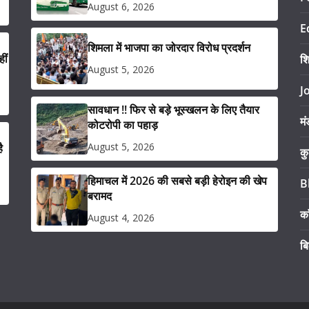
August 6, 2026
E
शिमला में भाजपा का जोरदार विरोध प्रदर्शन
ीं
श
August 5, 2026
J
सावधान !! फिर से बड़े भूस्खलन के लिए तैयार
मं
कोटरोपी का पहाड़
August 5, 2026
ै
कु
हिमाचल में 2026 की सबसे बड़ी हेरोइन की खेप
B
बरामद
का
August 4, 2026
ब