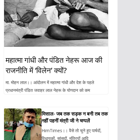
महात्मा गांधी और पंडित नेहरू आज की
राजनीति में ‘विलेन’ क्यों?
मा. मोहन लाल।। आंदोलन में महात्मा गांधी और देश के पहले
प्रधानमंत्री पंडित जवाहर लाल नेहरू के योगदान को कम
मिसाल- जब तक सड़क न बनी तब तक
नहीं पहनीं मंत्री जी ने चप्पलें
HimTimes।। वैसे तो चुने हुए पार्षदों,
विधायकों, सांसदों, मंत्रियों आदि