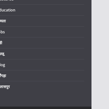
ducation
िमला
obs
डी
ल्लू
log
ँगड़ा
िलासपुर