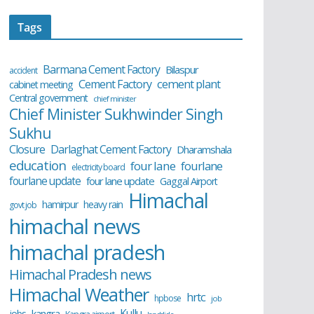
Tags
Barmana Cement Factory
Bilaspur
accident
cement plant
Cement Factory
cabinet meeting
Central government
chief minister
Chief Minister Sukhwinder Singh
Sukhu
Closure
Darlaghat Cement Factory
Dharamshala
education
four lane
fourlane
electricity board
fourlane update
four lane update
Gaggal Airport
Himachal
hamirpur
heavy rain
govt job
himachal news
himachal pradesh
Himachal Pradesh news
Himachal Weather
hrtc
hpbose
job
Kullu
kangra
jobs