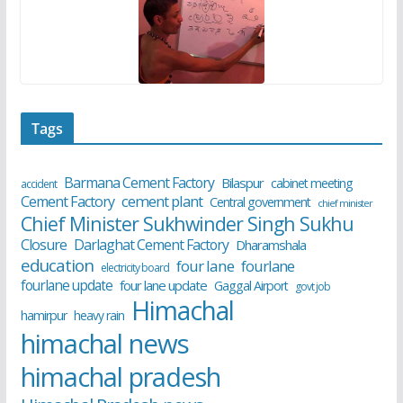
Tags
Barmana Cement Factory
Bilaspur
cabinet meeting
accident
cement plant
Cement Factory
Central government
chief minister
Chief Minister Sukhwinder Singh Sukhu
Closure
Darlaghat Cement Factory
Dharamshala
education
four lane
fourlane
electricity board
fourlane update
four lane update
Gaggal Airport
govt job
Himachal
hamirpur
heavy rain
himachal news
himachal pradesh