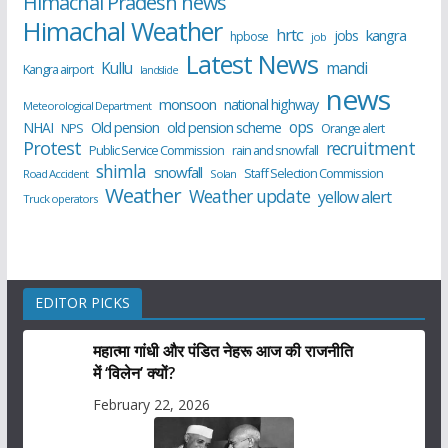
Himachal Pradesh news
Himachal Weather
hrtc
kangra
jobs
hpbose
job
Latest News
Kullu
mandi
Kangra airport
landslide
news
monsoon
national highway
Meteorological Department
ops
old pension scheme
NHAI
Old pension
NPS
Orange alert
Protest
recruitment
Public Service Commission
rain and snowfall
shimla
snowfall
Staff Selection Commission
Road Accident
Solan
Weather
Weather update
yellow alert
Truck operators
EDITOR PICKS
महात्मा गांधी और पंडित नेहरू आज की राजनीति
में ‘विलेन’ क्यों?
February 22, 2026