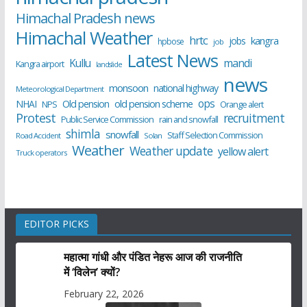
Himachal Pradesh news
Himachal Weather
hrtc
kangra
jobs
hpbose
job
Latest News
Kullu
mandi
Kangra airport
landslide
news
monsoon
national highway
Meteorological Department
ops
old pension scheme
NHAI
Old pension
NPS
Orange alert
Protest
recruitment
Public Service Commission
rain and snowfall
shimla
snowfall
Staff Selection Commission
Road Accident
Solan
Weather
Weather update
yellow alert
Truck operators
EDITOR PICKS
महात्मा गांधी और पंडित नेहरू आज की राजनीति
में ‘विलेन’ क्यों?
February 22, 2026