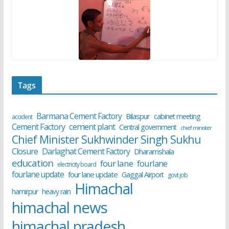
Tags
Barmana Cement Factory
Bilaspur
cabinet meeting
accident
cement plant
Cement Factory
Central government
chief minister
Chief Minister Sukhwinder Singh Sukhu
Closure
Darlaghat Cement Factory
Dharamshala
education
four lane
fourlane
electricity board
fourlane update
four lane update
Gaggal Airport
govt job
Himachal
hamirpur
heavy rain
himachal news
himachal pradesh