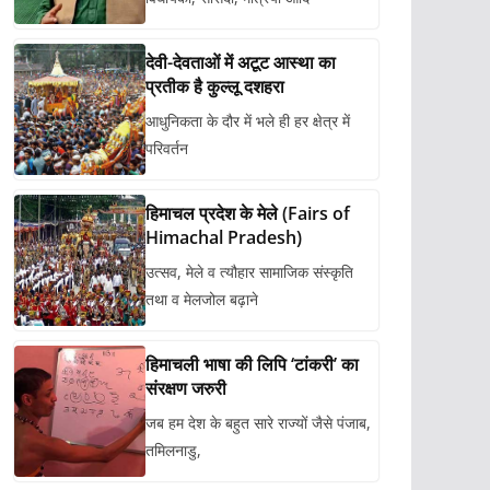
देवी-देवताओं में अटूट आस्था का
प्रतीक है कुल्लू दशहरा
आधुनिकता के दौर में भले ही हर क्षेत्र में
परिवर्तन
हिमाचल प्रदेश के मेले (Fairs of
Himachal Pradesh)
उत्सव, मेले व त्यौहार सामाजिक संस्कृति
तथा व मेलजोल बढ़ाने
हिमाचली भाषा की लिपि ‘टांकरी’ का
संरक्षण जरुरी
जब हम देश के बहुत सारे राज्यों जैसे पंजाब,
तमिलनाडु,