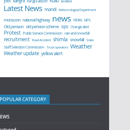
Kullu
kangra
jobs
Kangra airport
landslide
Latest News
mandi
Meteorological Department
news
monsoon
national highway
NHAI
NPS
ops
old pension scheme
Old pension
Orange alert
Protest
Public Service Commission
rain and snowfall
recruitment
shimla
snowfall
Road Accident
Solan
Weather
Staff Selection Commission
Truck operators
Weather update
yellow alert
POPULAR CATEGORY
EWS
eatured