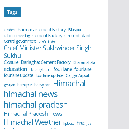
Tags
Barmana Cement Factory
Bilaspur
accident
cement plant
Cement Factory
cabinet meeting
Central government
chief minister
Chief Minister Sukhwinder Singh
Sukhu
Closure
Darlaghat Cement Factory
Dharamshala
education
four lane
fourlane
electricity board
fourlane update
four lane update
Gaggal Airport
Himachal
hamirpur
heavy rain
govt job
himachal news
himachal pradesh
Himachal Pradesh news
Himachal Weather
hrtc
hpbose
job