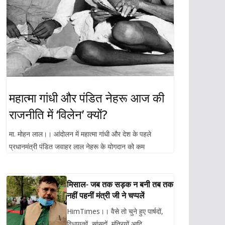
महात्मा गांधी और पंडित नेहरू आज की
राजनीति में ‘विलेन’ क्यों?
मा. मोहन लाल।। आंदोलन में महात्मा गांधी और देश के पहले
प्रधानमंत्री पंडित जवाहर लाल नेहरू के योगदान को कम
मिसाल- जब तक सड़क न बनी तब तक
नहीं पहनीं मंत्री जी ने चप्पलें
HimTimes।। वैसे तो चुने हुए पार्षदों,
विधायकों, सांसदों, मंत्रियों आदि