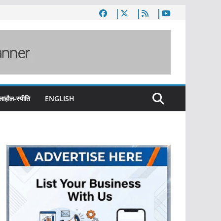
लाहौल-स्पीति
ENGLISH