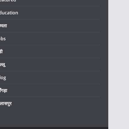
ducation
िमला
obs
डी
ल्लू
log
ँगड़ा
िलासपुर