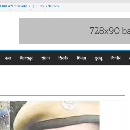
 हिम बस प्लस कार्ड से होगा रियायती सफर
ज्य स्तरीय स्वतंत्रता दिवस समारोह
 पदों के लिए आवेदन आमंत्रित
 भारी बारिश का अलर्ट ज़ारी
 पुलिस के तीन कर्मचारी सस्पेंड
ऊना
बिलासपुर
सोलन
सिरमौर
शिमला
कुल्लू
किन्नौर