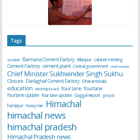
Tags
Barmana Cement Factory
Bilaspur
cabinet meeting
accident
cement plant
Cement Factory
Central government
chief minister
Chief Minister Sukhwinder Singh Sukhu
Closure
Darlaghat Cement Factory
Dharamshala
education
four lane
fourlane
electricity board
fourlane update
four lane update
Gaggal Airport
govt job
Himachal
hamirpur
heavy rain
himachal news
himachal pradesh
Himachal Pradesh news