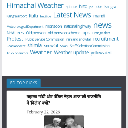
Himachal Weather
hrtc
kangra
jobs
hpbose
job
Latest News
Kullu
mandi
Kangra airport
landslide
news
monsoon
national highway
Meteorological Department
ops
old pension scheme
NHAI
Old pension
NPS
Orange alert
Protest
recruitment
Public Service Commission
rain and snowfall
shimla
snowfall
Staff Selection Commission
Road Accident
Solan
Weather
Weather update
yellow alert
Truck operators
EDITOR PICKS
महात्मा गांधी और पंडित नेहरू आज की राजनीति
में ‘विलेन’ क्यों?
February 22, 2026