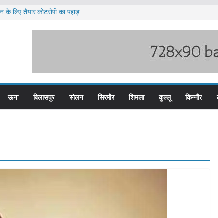
लन के लिए तैयार कोटरोपी का पहाड़
ी बारिश का अलर्ट ज़ारी
लिस के तीन कर्मचारी सस्पेंड
म बस प्लस कार्ड से होगा रियायती सफर
िरोध प्रदर्शन
ऊना
बिलासपुर
सोलन
सिरमौर
शिमला
कुल्लू
किन्नौर