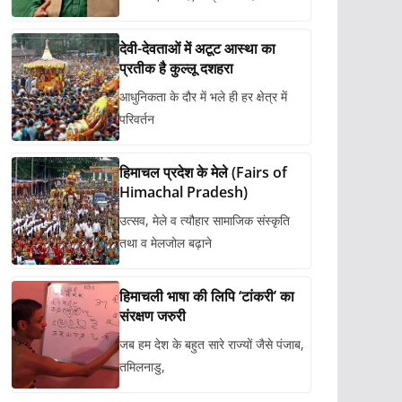
देवी-देवताओं में अटूट आस्था का
प्रतीक है कुल्लू दशहरा
आधुनिकता के दौर में भले ही हर क्षेत्र में
परिवर्तन
हिमाचल प्रदेश के मेले (Fairs of
Himachal Pradesh)
उत्सव, मेले व त्यौहार सामाजिक संस्कृति
तथा व मेलजोल बढ़ाने
हिमाचली भाषा की लिपि ‘टांकरी’ का
संरक्षण जरुरी
जब हम देश के बहुत सारे राज्यों जैसे पंजाब,
तमिलनाडु,