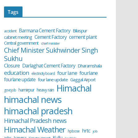
Tags
Barmana Cement Factory
Bilaspur
accident
cement plant
Cement Factory
cabinet meeting
Central government
chief minister
Chief Minister Sukhwinder Singh
Sukhu
Closure
Darlaghat Cement Factory
Dharamshala
education
four lane
fourlane
electricity board
fourlane update
four lane update
Gaggal Airport
Himachal
hamirpur
heavy rain
govt job
himachal news
himachal pradesh
Himachal Pradesh news
Himachal Weather
hrtc
hpbose
job
Kullu
kangra
jobs