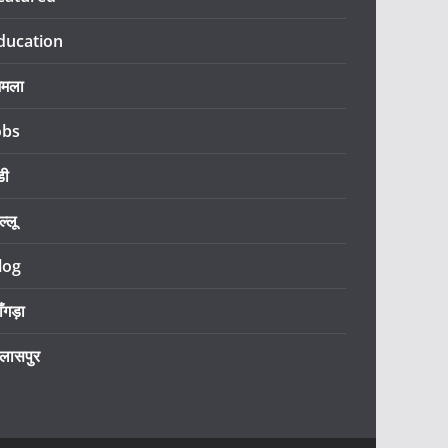
ducation
िमला
obs
डी
ल्लू
log
ँगड़ा
िलासपुर