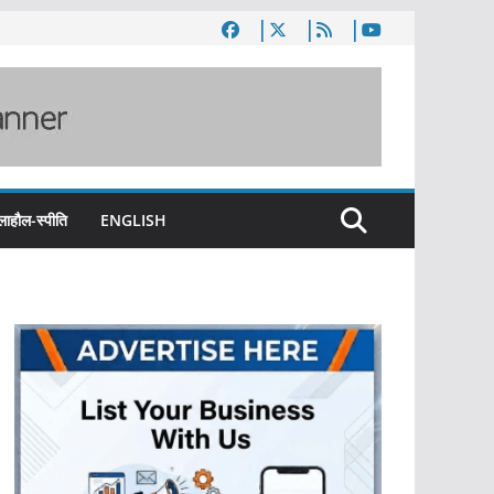
लाहौल-स्पीति
ENGLISH