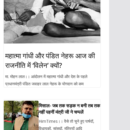
महात्मा गांधी और पंडित नेहरू आज की
राजनीति में ‘विलेन’ क्यों?
मा. मोहन लाल।। आंदोलन में महात्मा गांधी और देश के पहले
प्रधानमंत्री पंडित जवाहर लाल नेहरू के योगदान को कम
मिसाल- जब तक सड़क न बनी तब तक
नहीं पहनीं मंत्री जी ने चप्पलें
HimTimes।। वैसे तो चुने हुए पार्षदों,
विधायकों, सांसदों, मंत्रियों आदि