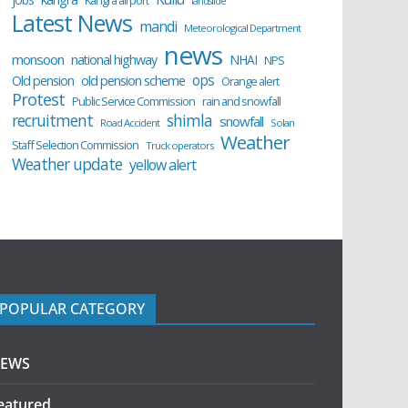
Kangra airport
landslide
Latest News
mandi
Meteorological Department
news
monsoon
national highway
NHAI
NPS
ops
old pension scheme
Old pension
Orange alert
Protest
Public Service Commission
rain and snowfall
recruitment
shimla
snowfall
Road Accident
Solan
Weather
Staff Selection Commission
Truck operators
Weather update
yellow alert
POPULAR CATEGORY
EWS
eatured