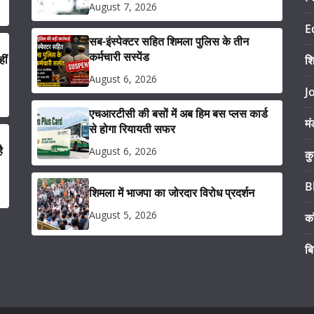
August 7, 2026
E
सब-इंस्पेक्टर सहित शिमला पुलिस के तीन
कर्मचारी सस्पेंड
ीं
श
August 6, 2026
J
एचआरटीसी की बसों में अब हिम बस प्लस कार्ड
मं
से होगा रियायती सफर
ै
August 6, 2026
कु
B
शिमला में भाजपा का जोरदार विरोध प्रदर्शन
August 5, 2026
का
ब