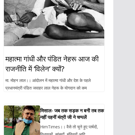
महात्मा गांधी और पंडित नेहरू आज की
राजनीति में ‘विलेन’ क्यों?
मा. मोहन लाल।। आंदोलन में महात्मा गांधी और देश के पहले
प्रधानमंत्री पंडित जवाहर लाल नेहरू के योगदान को कम
मिसाल- जब तक सड़क न बनी तब तक
नहीं पहनीं मंत्री जी ने चप्पलें
HimTimes।। वैसे तो चुने हुए पार्षदों,
विधायकों, सांसदों, मंत्रियों आदि