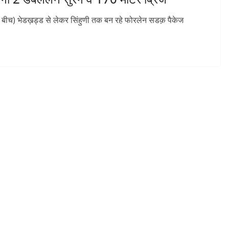
र के बीच) भेडख़ड्ड से लेकर सिंहुणी तक बन रहे फोरलेन सडक़ पैकेज