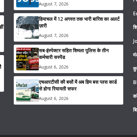
August 7, 2026
E
हिमाचल में 12 अगस्त तक भारी बारिश का अलर्ट
ज़ारी
ीं
श
August 7, 2026
J
सब-इंस्पेक्टर सहित शिमला पुलिस के तीन
मं
कर्मचारी सस्पेंड
ै
August 6, 2026
कु
एचआरटीसी की बसों में अब हिम बस प्लस कार्ड
B
से होगा रियायती सफर
का
August 6, 2026
ब