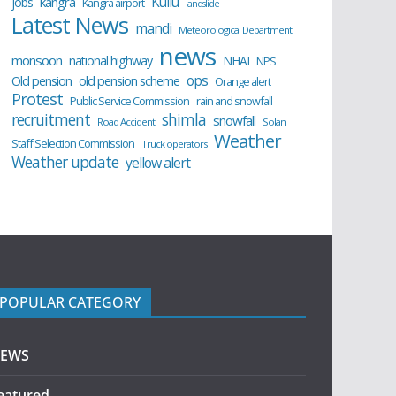
Kullu
kangra
jobs
Kangra airport
landslide
Latest News
mandi
Meteorological Department
news
monsoon
national highway
NHAI
NPS
ops
old pension scheme
Old pension
Orange alert
Protest
Public Service Commission
rain and snowfall
recruitment
shimla
snowfall
Road Accident
Solan
Weather
Staff Selection Commission
Truck operators
Weather update
yellow alert
POPULAR CATEGORY
EWS
eatured