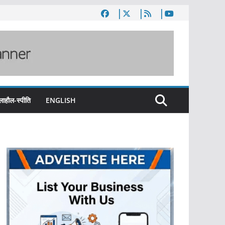
लाहौल-स्पीति
ENGLISH