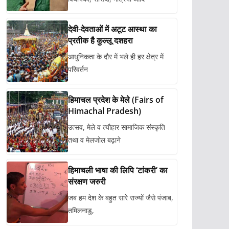
देवी-देवताओं में अटूट आस्था का
प्रतीक है कुल्लू दशहरा
आधुनिकता के दौर में भले ही हर क्षेत्र में
परिवर्तन
हिमाचल प्रदेश के मेले (Fairs of
Himachal Pradesh)
उत्सव, मेले व त्यौहार सामाजिक संस्कृति
तथा व मेलजोल बढ़ाने
हिमाचली भाषा की लिपि ‘टांकरी’ का
संरक्षण जरुरी
जब हम देश के बहुत सारे राज्यों जैसे पंजाब,
तमिलनाडु,