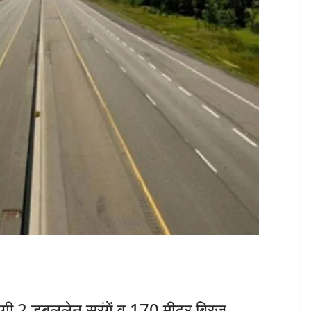
ेंगी 2 डबललेन सुरंगें व 170 मीटर ब्रिज