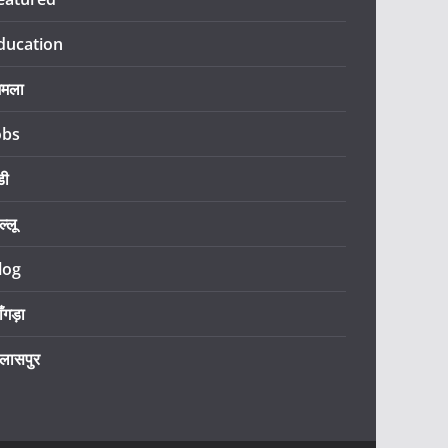
ducation
िमला
obs
डी
ल्लू
log
ँगड़ा
िलासपुर