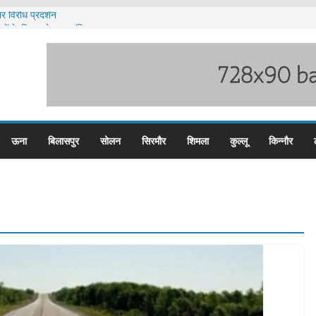
र विरोध प्रदर्शन
 पदों के लिए आवेदन आमंत्रित
 भारी बारिश का अलर्ट ज़ारी
 पुलिस के तीन कर्मचारी सस्पेंड
 हिम बस प्लस कार्ड से होगा रियायती सफर
ऊना
बिलासपुर
सोलन
सिरमौर
शिमला
कुल्लू
किन्नौर