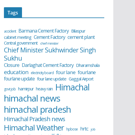
Tags
Barmana Cement Factory
Bilaspur
accident
cement plant
Cement Factory
cabinet meeting
Central government
chief minister
Chief Minister Sukhwinder Singh
Sukhu
Closure
Darlaghat Cement Factory
Dharamshala
education
four lane
fourlane
electricity board
fourlane update
four lane update
Gaggal Airport
Himachal
hamirpur
heavy rain
govt job
himachal news
himachal pradesh
Himachal Pradesh news
Himachal Weather
hrtc
hpbose
job