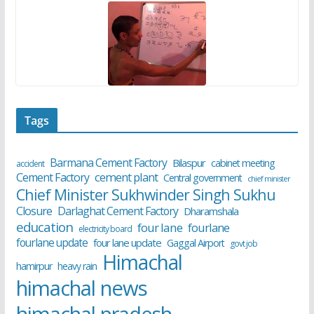
Tags
Barmana Cement Factory
Bilaspur
cabinet meeting
accident
cement plant
Cement Factory
Central government
chief minister
Chief Minister Sukhwinder Singh Sukhu
Closure
Darlaghat Cement Factory
Dharamshala
education
four lane
fourlane
electricity board
fourlane update
four lane update
Gaggal Airport
govt job
Himachal
hamirpur
heavy rain
himachal news
himachal pradesh