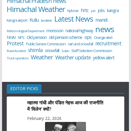
Himachal Pradesh news
Himachal Weather
hrtc
kangra
jobs
hpbose
job
Latest News
Kullu
mandi
Kangra airport
landslide
news
monsoon
national highway
Meteorological Department
ops
old pension scheme
NHAI
Old pension
NPS
Orange alert
Protest
recruitment
Public Service Commission
rain and snowfall
shimla
snowfall
Staff Selection Commission
Road Accident
Solan
Weather
Weather update
yellow alert
Truck operators
EDITOR PICKS
महात्मा गांधी और पंडित नेहरू आज की राजनीति
में ‘विलेन’ क्यों?
February 22, 2026