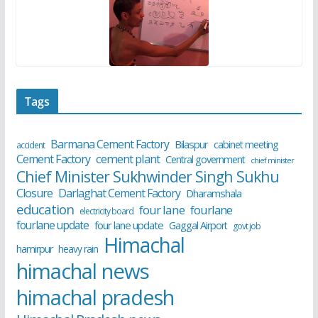
Tags
Barmana Cement Factory
Bilaspur
cabinet meeting
accident
cement plant
Cement Factory
Central government
chief minister
Chief Minister Sukhwinder Singh Sukhu
Closure
Darlaghat Cement Factory
Dharamshala
education
four lane
fourlane
electricity board
fourlane update
four lane update
Gaggal Airport
govt job
Himachal
hamirpur
heavy rain
himachal news
himachal pradesh