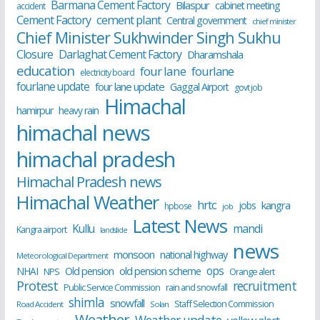
Barmana Cement Factory
Bilaspur
cabinet meeting
accident
cement plant
Cement Factory
Central government
chief minister
Chief Minister Sukhwinder Singh Sukhu
Closure
Darlaghat Cement Factory
Dharamshala
education
four lane
fourlane
electricity board
fourlane update
four lane update
Gaggal Airport
govt job
Himachal
hamirpur
heavy rain
himachal news
himachal pradesh
Himachal Pradesh news
Himachal Weather
hrtc
kangra
jobs
hpbose
job
Latest News
Kullu
mandi
Kangra airport
landslide
news
monsoon
national highway
Meteorological Department
ops
old pension scheme
NHAI
Old pension
NPS
Orange alert
Protest
recruitment
Public Service Commission
rain and snowfall
shimla
snowfall
Staff Selection Commission
Road Accident
Solan
Weather