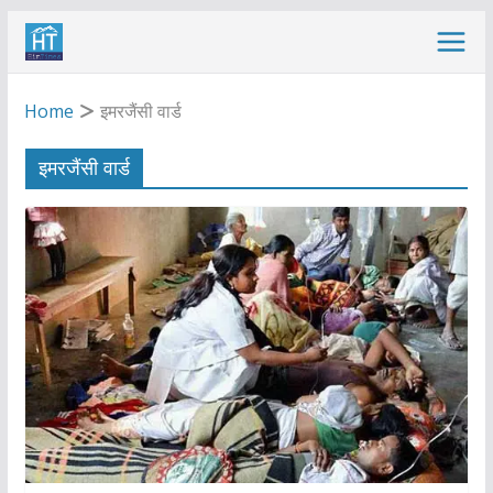
Skip
to
content
Home
इमरजैंसी वार्ड
इमरजैंसी वार्ड