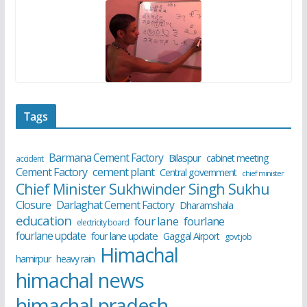
Tags
Barmana Cement Factory
Bilaspur
cabinet meeting
accident
cement plant
Cement Factory
Central government
chief minister
Chief Minister Sukhwinder Singh Sukhu
Closure
Darlaghat Cement Factory
Dharamshala
education
four lane
fourlane
electricity board
fourlane update
four lane update
Gaggal Airport
govt job
Himachal
hamirpur
heavy rain
himachal news
himachal pradesh