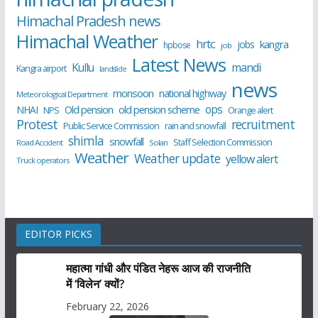
Himachal Pradesh news
Himachal Weather
hrtc
kangra
jobs
hpbose
job
Latest News
Kullu
mandi
Kangra airport
landslide
news
monsoon
national highway
Meteorological Department
ops
old pension scheme
NHAI
Old pension
NPS
Orange alert
Protest
recruitment
Public Service Commission
rain and snowfall
shimla
snowfall
Staff Selection Commission
Road Accident
Solan
Weather
Weather update
yellow alert
Truck operators
EDITOR PICKS
महात्मा गांधी और पंडित नेहरू आज की राजनीति
में ‘विलेन’ क्यों?
February 22, 2026