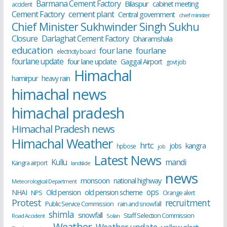
Barmana Cement Factory
Bilaspur
cabinet meeting
accident
cement plant
Cement Factory
Central government
chief minister
Chief Minister Sukhwinder Singh Sukhu
Closure
Darlaghat Cement Factory
Dharamshala
education
four lane
fourlane
electricity board
fourlane update
four lane update
Gaggal Airport
govt job
Himachal
hamirpur
heavy rain
himachal news
himachal pradesh
Himachal Pradesh news
Himachal Weather
hrtc
kangra
jobs
hpbose
job
Latest News
Kullu
mandi
Kangra airport
landslide
news
monsoon
national highway
Meteorological Department
ops
old pension scheme
NHAI
Old pension
NPS
Orange alert
Protest
recruitment
Public Service Commission
rain and snowfall
shimla
snowfall
Staff Selection Commission
Road Accident
Solan
Weather