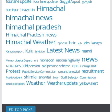
fourlane update
four lane update
Gaggal Airport
govt job
Himachal
hamirpur
heavy rain
himachal news
himachal pradesh
Himachal Pradesh news
Himachal Weather
hrtc
kangra
jobs
hpbose
job
Latest News
Kullu
mandi
Kangra airport
landslide
news
monsoon
national highway
Meteorological Department
ops
old pension scheme
NHAI
Old pension
NPS
Orange alert
Protest
recruitment
Public Service Commission
rain and snowfall
shimla
snowfall
Staff Selection Commission
Road Accident
Solan
Weather
Weather update
yellow alert
Truck operators
EDITOR PICKS