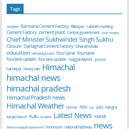
Tags
Barmana Cement Factory
Bilaspur
cabinet meeting
accident
cement plant
Cement Factory
Central government
chief minister
Chief Minister Sukhwinder Singh Sukhu
Closure
Darlaghat Cement Factory
Dharamshala
education
four lane
fourlane
electricity board
fourlane update
four lane update
Gaggal Airport
govt job
Himachal
hamirpur
heavy rain
himachal news
himachal pradesh
Himachal Pradesh news
Himachal Weather
hrtc
kangra
jobs
hpbose
job
Latest News
Kullu
mandi
Kangra airport
landslide
news
monsoon
national highway
Meteorological Department