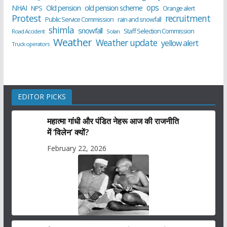
ops
old pension scheme
NHAI
Old pension
NPS
Orange alert
Protest
recruitment
Public Service Commission
rain and snowfall
shimla
snowfall
Staff Selection Commission
Road Accident
Solan
Weather
Weather update
yellow alert
Truck operators
EDITOR PICKS
महात्मा गांधी और पंडित नेहरू आज की राजनीति
में ‘विलेन’ क्यों?
February 22, 2026