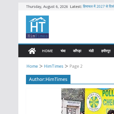
Skip
Latest:
हिमाचल में 2027 से दिसंबर 
Thursday, August 6, 2026
एचआरटीसी की बसों में अ
to
शिमला में भाजपा का जोरद
content
सावधान !! फिर से बड़े भ
हिमाचल में 2026 की सबस
HOME
चंबा
काँगड़ा
मंडी
हमीरपुर
Home
HimTimes
Page 2
Author:
HimTimes