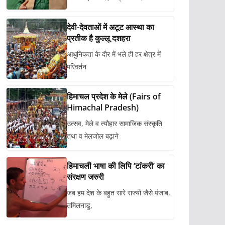
देवी-देवताओं में अटूट आस्था का
प्रतीक है कुल्लू दशहरा
आधुनिकता के दौर में भले ही हर क्षेत्र में
परिवर्तन
हिमाचल प्रदेश के मेले (Fairs of
Himachal Pradesh)
उत्सव, मेले व त्यौहार सामाजिक संस्कृति
तथा व मेलजोल बढ़ाने
हिमाचली भाषा की लिपि ‘टांकरी’ का
संरक्षण जरुरी
जब हम देश के बहुत सारे राज्यों जैसे पंजाब,
तमिलनाडु,