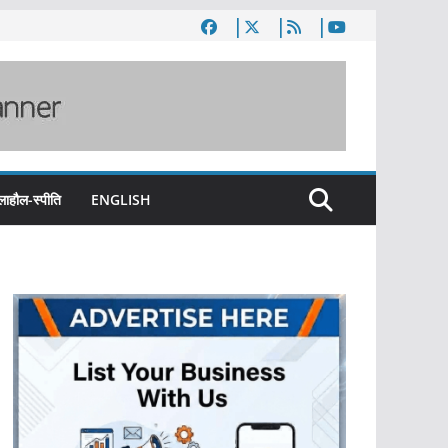
लाहौल-स्पीति
ENGLISH