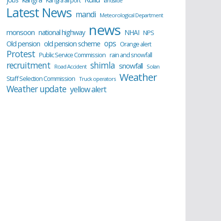
Kangra airport
landslide
Latest News
mandi
Meteorological Department
news
monsoon
national highway
NHAI
NPS
ops
old pension scheme
Old pension
Orange alert
Protest
Public Service Commission
rain and snowfall
recruitment
shimla
snowfall
Road Accident
Solan
Weather
Staff Selection Commission
Truck operators
Weather update
yellow alert