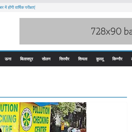
में होंगी वार्षिक परीक्षाएं
ब हिम बस प्लस कार्ड से होगा रियायती सफर
ार विरोध प्रदर्शन
ूस्खलन के लिए तैयार कोटरोपी का पहाड़
े बड़ी हेरोइन की खेप बरामद
ऊना
बिलासपुर
सोलन
सिरमौर
शिमला
कुल्लू
किन्नौर