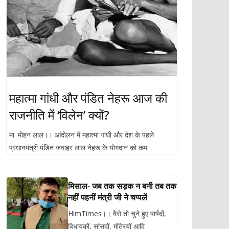
महात्मा गांधी और पंडित नेहरू आज की
राजनीति में ‘विलेन’ क्यों?
मा. मोहन लाल।। आंदोलन में महात्मा गांधी और देश के पहले
प्रधानमंत्री पंडित जवाहर लाल नेहरू के योगदान को कम
मिसाल- जब तक सड़क न बनी तब तक
नहीं पहनीं मंत्री जी ने चप्पलें
HimTimes।। वैसे तो चुने हुए पार्षदों,
विधायकों, सांसदों, मंत्रियों आदि