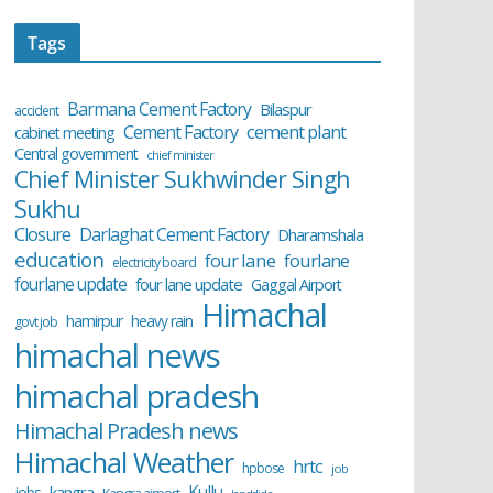
Tags
Barmana Cement Factory
Bilaspur
accident
cement plant
Cement Factory
cabinet meeting
Central government
chief minister
Chief Minister Sukhwinder Singh
Sukhu
Closure
Darlaghat Cement Factory
Dharamshala
education
four lane
fourlane
electricity board
fourlane update
four lane update
Gaggal Airport
Himachal
hamirpur
heavy rain
govt job
himachal news
himachal pradesh
Himachal Pradesh news
Himachal Weather
hrtc
hpbose
job
Kullu
kangra
jobs